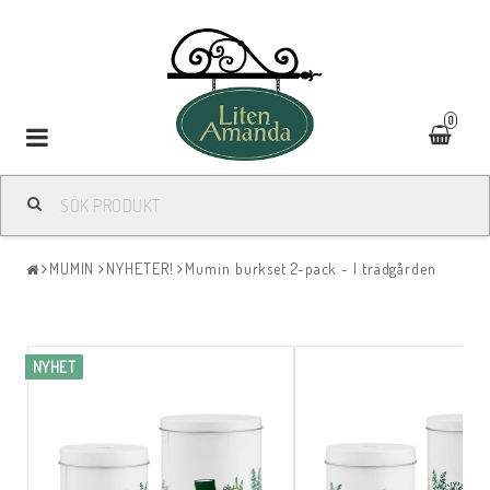
0
Toggle
navigation
MUMIN
NYHETER!
Mumin burkset 2-pack - I trädgården
NYHET