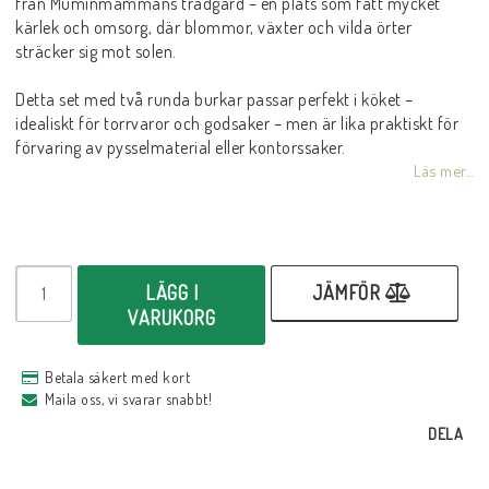
från Muminmammans trädgård – en plats som fått mycket
kärlek och omsorg, där blommor, växter och vilda örter
sträcker sig mot solen.
Detta set med två runda burkar passar perfekt i köket –
idealiskt för torrvaror och godsaker – men är lika praktiskt för
förvaring av pysselmaterial eller kontorssaker.
Läs mer...
LÄGG I
JÄMFÖR
VARUKORG
Betala säkert med kort
Maila oss, vi svarar snabbt!
DELA