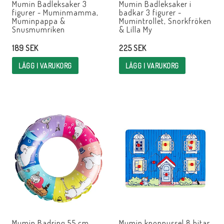
Mumin Badleksaker 3
Mumin Badleksaker i
figurer - Muminmamma,
badkar 3 figurer -
Muminpappa &
Mumintrollet, Snorkfröken
Snusmumriken
& Lilla My
189 SEK
225 SEK
LÄGG I VARUKORG
LÄGG I VARUKORG
Mumin Badring 55 cm
Mumin knoppussel 8 bitar