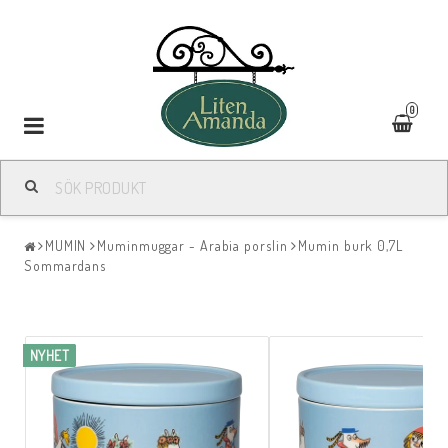
0
Toggle
navigation
MUMIN
Muminmuggar - Arabia porslin
Mumin burk 0,7L
Sommardans
NYHET