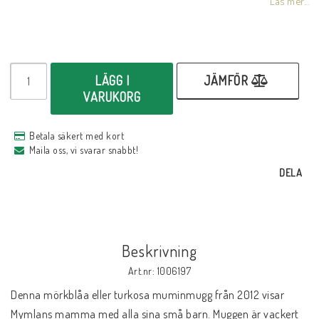
Läs mer...
LÄGG I
JÄMFÖR
VARUKORG
Betala säkert med kort
Maila oss, vi svarar snabbt!
DELA
Beskrivning
Art.nr: 1006197
Denna mörkblåa eller turkosa muminmugg från 2012 visar 
Mymlans mamma med alla sina små barn. Muggen är vackert 