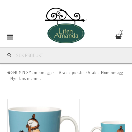
0
Toggle
navigation
MUMIN
Muminmuggar - Arabia porslin
Arabia Muminmugg
- Mymlans mamma