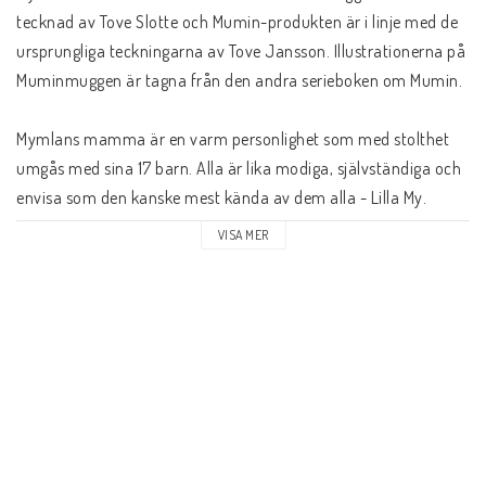
tecknad av Tove Slotte och Mumin-produkten är i linje med de 
ursprungliga teckningarna av Tove Jansson. Illustrationerna på 
Muminmuggen är tagna från den andra serieboken om Mumin. 

Mymlans mamma är en varm personlighet som med stolthet 
umgås med sina 17 barn. Alla är lika modiga, självständiga och 
envisa som den kanske mest kända av dem alla - Lilla My. 
Mymlans Mamma låter sina telningar utvecklas och vara just de 
VISA MER
individer de är. Hon ser bortom bus och stök och 
uppmärksammar enbart deras bästa sidor.

Arabias muminmuggar är tillverkade av keramik som tål ugn, 
frys, mikrovågsugn och diskmaskin.

Muggen rymmer 30 cl 

Höjd: 8,1 cm.
